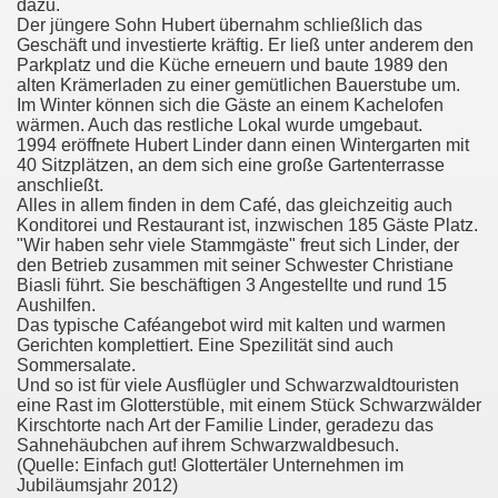
dazu.
Der jüngere Sohn Hubert übernahm schließlich das
Geschäft und investierte kräftig. Er ließ unter anderem den
Parkplatz und die Küche erneuern und baute 1989 den
alten Krämerladen zu einer gemütlichen Bauerstube um.
Im Winter können sich die Gäste an einem Kachelofen
wärmen. Auch das restliche Lokal wurde umgebaut.
1994 eröffnete Hubert Linder dann einen Wintergarten mit
40 Sitzplätzen, an dem sich eine große Gartenterrasse
anschließt.
Alles in allem finden in dem Café, das gleichzeitig auch
Konditorei und Restaurant ist, inzwischen 185 Gäste Platz.
"Wir haben sehr viele Stammgäste" freut sich Linder, der
den Betrieb zusammen mit seiner Schwester Christiane
Biasli führt. Sie beschäftigen 3 Angestellte und rund 15
Aushilfen.
Das typische Caféangebot wird mit kalten und warmen
Gerichten komplettiert. Eine Spezilität sind auch
Sommersalate.
Und so ist für viele Ausflügler und Schwarzwaldtouristen
eine Rast im Glotterstüble, mit einem Stück Schwarzwälder
Kirschtorte nach Art der Familie Linder, geradezu das
Sahnehäubchen auf ihrem Schwarzwaldbesuch.
(Quelle: Einfach gut! Glottertäler Unternehmen im
Jubiläumsjahr 2012)